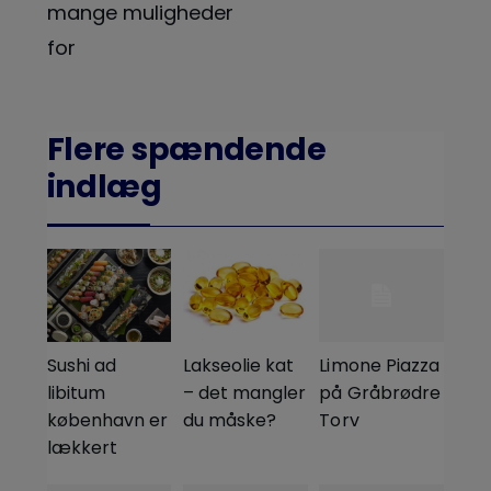
mange muligheder
for
Flere spændende
indlæg
Sushi ad
Lakseolie kat
Limone Piazza
libitum
– det mangler
på Gråbrødre
københavn er
du måske?
Torv
lækkert