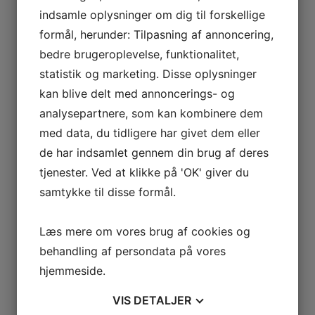
spise. Fordi det er noget som også kan
indsamle oplysninger om dig til forskellige
formål, herunder: Tilpasning af annoncering,
være med til at spare meget tid. Fordi
bedre brugeroplevelse, funktionalitet,
man her ikke behøver at indtage særlig
statistik og marketing. Disse oplysninger
meget mad.
kan blive delt med annoncerings- og
analysepartnere, som kan kombinere dem
Derudover så syntes jeg skam også at
med data, du tidligere har givet dem eller
det her er for jer alle der læser med.
de har indsamlet gennem din brug af deres
Fordi det her er noget som der virker
tjenester. Ved at klikke på 'OK' giver du
super godt som en god kostplan, og
samtykke til disse formål.
det er noget som superfood er vildt god
Læs mere om vores brug af cookies og
til. Herudover så kan jeg altså også sige
behandling af persondata på vores
dig, at det her med kost er super vigtig.
hjemmeside.
Fordi der er mange store fordele ved
VIS
DETALJER
det her, og det er noget for jer alle i dag.