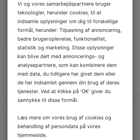
Vi og vores samarbejdspartnere bruger
teknologier, herunder cookies, til at
indsamle oplysninger om dig til forskellige
formål, herunder: Tilpasning af annoncering,
bedre brugeroplevelse, funktionalitet,
statistik og marketing. Disse oplysninger
POSTED ON
JANUAR 18, 2021
BY
LARS
kan blive delt med annoncerings- og
En god mac reparation
frederiksberg
analysepartnere, som kan kombinere dem
med data, du tidligere har givet dem eller
Continue Reading →
de har indsamlet gennem din brug af deres
tjenester. Ved at klikke på 'OK' giver du
POSTED IN
GADGETS & ELEKTRONIK
samtykke til disse formål.
Læs mere om vores brug af cookies og
behandling af persondata på vores
hjemmeside.