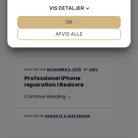
VIS
DETALJER
JA
NEJ
OK
JA
NEJ
NØDVENDIGE
PRÆFERENCER
AFVIS ALLE
JA
NEJ
JA
NEJ
MARKETING
STATISTIK
POSTED ON
NOVEMBER 5, 2019
BY
LARS
Professionel iPhone
reparation i Rødovre
Continue Reading →
POSTED IN
GADGETS & ELEKTRONIK