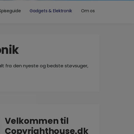
Spiseguide
Gadgets & Elektronik
Om os
onik
m alt fra den nyeste og bedste støvsuger,
Velkommen til
Copyrighthouse.dk