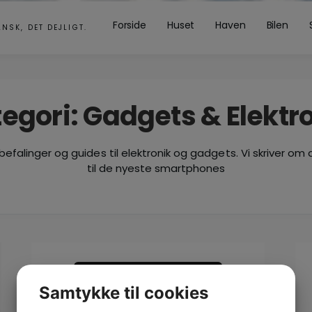
Forside
Huset
Haven
Bilen
ANSK, DET DEJLIGT.
egori:
Gadgets & Elektr
befalinger og guides til elektronik og gadgets. Vi skriver o
til de nyeste smartphones
Samtykke til cookies