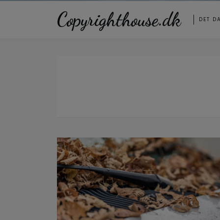
Copyrighthouse.dk
DET D