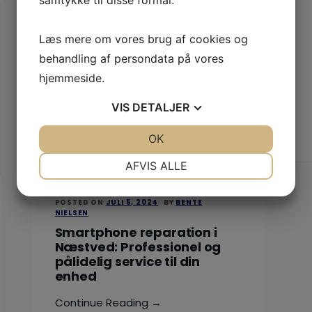
Læs mere om vores brug af cookies og
behandling af persondata på vores
hjemmeside.
VIS
DETALJER
JA
NEJ
OK
JA
NEJ
NØDVENDIGE
PRÆFERENCER
AFVIS ALLE
JA
NEJ
JA
NEJ
POSTED ON
JULI 5, 2024
BY
BENTE
MARKETING
STATISTIK
NIELSEN
Smartphone reparation i
Næstved: Professionel og
pålidelig service til din
enhed
Continue Reading →