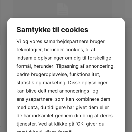
Samtykke til cookies
Vi og vores samarbejdspartnere bruger
teknologier, herunder cookies, til at
indsamle oplysninger om dig til forskellige
POSTED ON
NOVEMBER 14, 2025
BY
BENTE
NIELSEN
formål, herunder: Tilpasning af annoncering,
Find den rette tømrer i
bedre brugeroplevelse, funktionalitet,
Kolding til dit byggeprojekt
statistik og marketing. Disse oplysninger
Continue Reading →
kan blive delt med annoncerings- og
analysepartnere, som kan kombinere dem
POSTED IN
SPECIAL HUSE
med data, du tidligere har givet dem eller
de har indsamlet gennem din brug af deres
tjenester. Ved at klikke på 'OK' giver du
samtykke til disse formål.